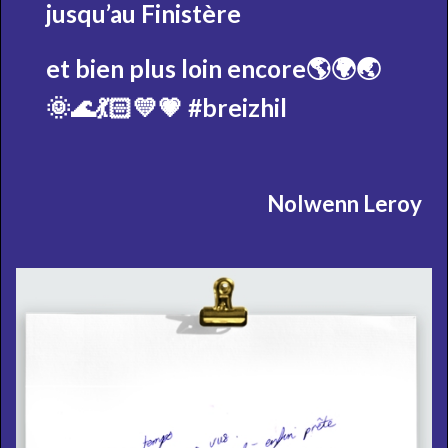
jusqu’au Finistère
et bien plus loin encore🌎🌍🌏
🌞🌊💃🏻💛💗
#breizhil
Nolwenn Leroy